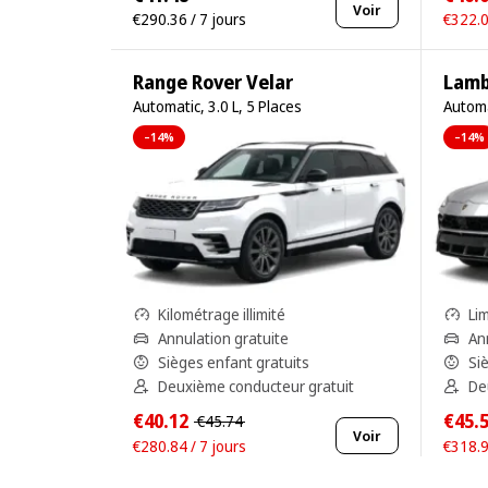
Voir
€290.36 / 7 jours
€322.0
Range Rover Velar
Lamb
Automatic, 3.0 L, 5 Places
Automa
–14%
–14%
Kilométrage illimité
Li
Annulation gratuite
An
Sièges enfant gratuits
Si
Deuxième conducteur gratuit
De
€40.12
€45.
€45.74
Voir
€280.84 / 7 jours
€318.9