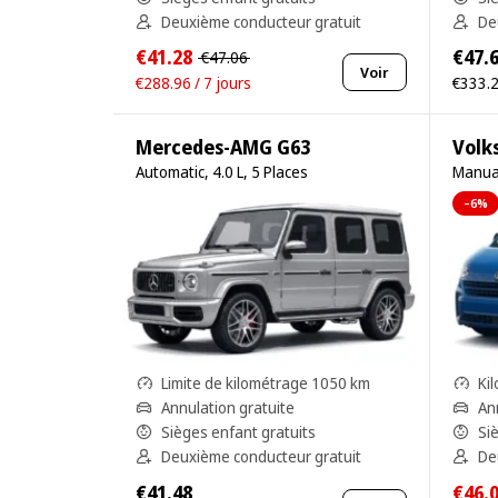
Deuxième conducteur gratuit
De
€41.28
€47.
€47.06
Voir
€288.96 / 7 jours
€333.2
Mercedes-AMG G63
Volk
Automatic, 4.0 L, 5 Places
Manual
–6%
Limite de kilométrage 1050 km
Kil
Annulation gratuite
An
Sièges enfant gratuits
Si
Deuxième conducteur gratuit
De
€41.48
€46.