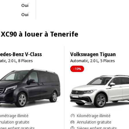
Oui
Oui
 XC90 à louer à Tenerife
edes-Benz V-Class
Volkswagen Tiguan
tic, 2.0 L, 8 Places
Automatic, 2.0 L, 5 Places
–10%
ométrage illimité
Kilométrage illimité
nulation gratuite
Annulation gratuite
èges enfant gratuits
Sièges enfant gratuits