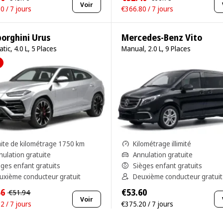
Voir
0 / 7 jours
€366.80 / 7 jours
orghini Urus
Mercedes-Benz Vito
tic, 4.0 L, 5 Places
Manual, 2.0 L, 9 Places
mite de kilométrage 1750 km
Kilométrage illimité
nulation gratuite
Annulation gratuite
èges enfant gratuits
Sièges enfant gratuits
uxième conducteur gratuit
Deuxième conducteur gratuit
56
€53.60
€51.94
Voir
2 / 7 jours
€375.20 / 7 jours