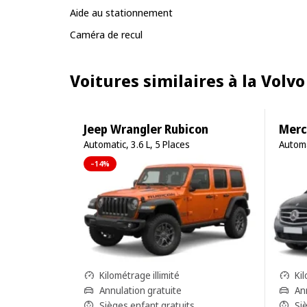
Aide au stationnement
Caméra de recul
Voitures similaires à la Volvo
Jeep Wrangler Rubicon
Merc
Automatic, 3.6 L, 5 Places
Automa
–14%
Kilométrage illimité
Kil
Annulation gratuite
An
Sièges enfant gratuits
Si