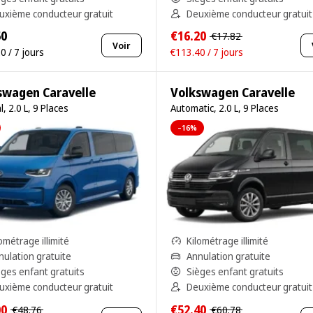
uxième conducteur gratuit
Deuxième conducteur gratuit
60
€16.20
€17.82
Voir
0 / 7 jours
€113.40 / 7 jours
swagen Caravelle
Volkswagen Caravelle
, 2.0 L, 9 Places
Automatic, 2.0 L, 9 Places
–16%
ométrage illimité
Kilométrage illimité
nulation gratuite
Annulation gratuite
èges enfant gratuits
Sièges enfant gratuits
uxième conducteur gratuit
Deuxième conducteur gratuit
00
€52.40
€48.76
€60.78