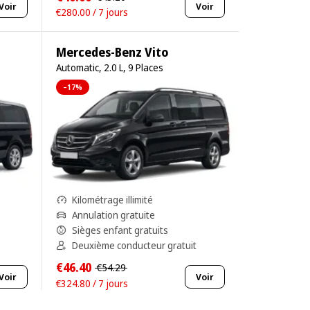
Voir
Voir
€280.00 / 7 jours
Mercedes-Benz Vito
Automatic, 2.0 L, 9 Places
–17%
Kilométrage illimité
Annulation gratuite
Sièges enfant gratuits
Deuxième conducteur gratuit
€46.40
€54.29
Voir
Voir
€324.80 / 7 jours