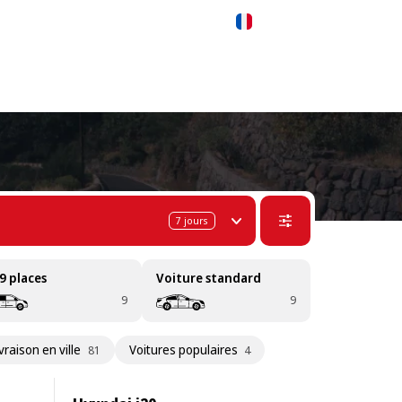
 311-68-57
WhatsApp
Telegram
Français
7
jours
9 places
Voiture standard
9
9
ivraison en ville
Voitures populaires
81
4