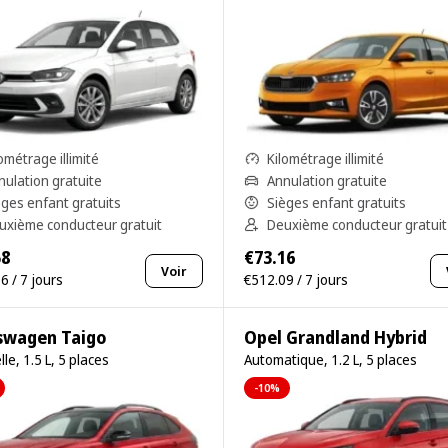
ométrage illimité
Kilométrage illimité
nulation gratuite
Annulation gratuite
èges enfant gratuits
Sièges enfant gratuits
uxième conducteur gratuit
Deuxième conducteur gratuit
58
€73.16
Voir
6 / 7 jours
€512.09 / 7 jours
swagen Taigo
Opel Grandland Hybrid
le, 1.5 L, 5 places
Automatique, 1.2 L, 5 places
-10%