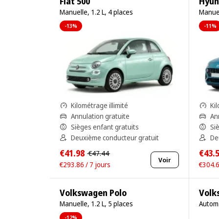
Fiat 500
Hyun
Manuelle, 1.2 L, 4 places
Manuel
-13%
-11%
Kilométrage illimité
Kil
Annulation gratuite
An
Sièges enfant gratuits
Si
Deuxième conducteur gratuit
De
€41.98
€43.
€47.44
Voir
€293.86 / 7 jours
€304.6
Volkswagen Polo
Volk
Manuelle, 1.2 L, 5 places
Automa
-12%