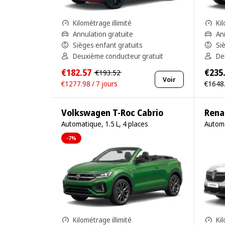
Kilométrage illimité
Kil
Annulation gratuite
An
Sièges enfant gratuits
Si
Deuxième conducteur gratuit
De
€182.57
€235
€193.52
Voir
€1277.98 / 7 jours
€1648.
Volkswagen T-Roc Cabrio
Rena
Automatique, 1.5 L, 4 places
Automa
-7%
Kilométrage illimité
Kil