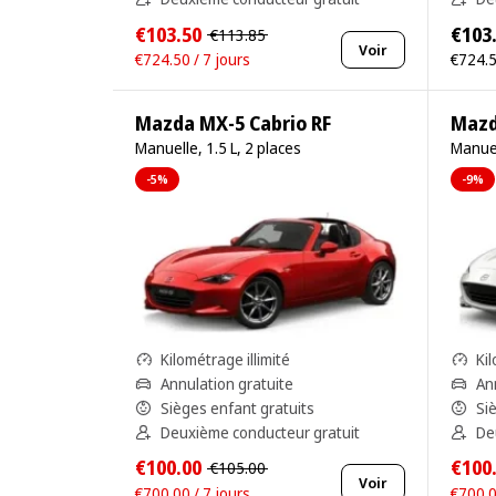
€103.50
€103
€113.85
Voir
€724.50 / 7 jours
€724.5
Mazda MX-5 Cabrio RF
Mazd
Manuelle, 1.5 L, 2 places
Manuel
-5%
-9%
Kilométrage illimité
Kil
Annulation gratuite
An
Sièges enfant gratuits
Si
Deuxième conducteur gratuit
De
€100.00
€100
€105.00
Voir
€700.00 / 7 jours
€700.0