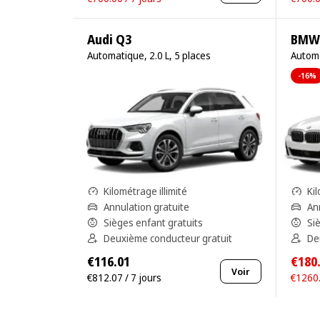
Audi Q3
BMW 
Automatique, 2.0 L, 5 places
Automa
-16%
Kilométrage illimité
Kil
Annulation gratuite
An
Sièges enfant gratuits
Si
Deuxième conducteur gratuit
De
€116.01
€180
Voir
€812.07 / 7 jours
€1260.