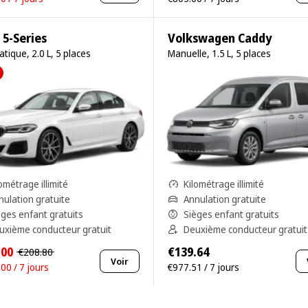
5-Series
Volkswagen Caddy
tique, 2.0 L, 5 places
Manuelle, 1.5 L, 5 places
ométrage illimité
Kilométrage illimité
nulation gratuite
Annulation gratuite
èges enfant gratuits
Sièges enfant gratuits
uxième conducteur gratuit
Deuxième conducteur gratuit
.00
€139.64
€208.80
Voir
00 / 7 jours
€977.51 / 7 jours