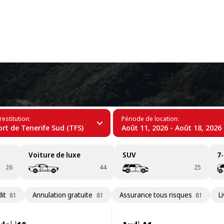
+34 (60)
isnera
restitution:
Période de location:
rt de Tenerife Sud (TFS)
Août 11, 2026 - Août 18, 2026
Voiture de luxe
SUV
7-
26
44
25
it
Annulation gratuite
Assurance tous risques
L
81
81
81