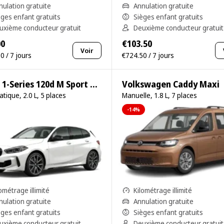
nulation gratuite
Annulation gratuite
èges enfant gratuits
Sièges enfant gratuits
uxième conducteur gratuit
Deuxième conducteur gratuit
00
€103.50
Voir
0 / 7 jours
€724.50 / 7 jours
BMW 1-Series 120d M Sport Pro
Volkswagen Caddy Maxi
tique, 2.0 L, 5 places
Manuelle, 1.8 L, 7 places
-14%
ométrage illimité
Kilométrage illimité
nulation gratuite
Annulation gratuite
èges enfant gratuits
Sièges enfant gratuits
uxième conducteur gratuit
Deuxième conducteur gratuit