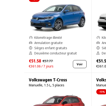
Kilométrage illimité
Kil
Annulation gratuite
An
Sièges enfant gratuits
Si
Deuxième conducteur gratuit
De
€51.58
€51.
€57.77
Voir
€361.06 / 7 jours
€361.0
Volkswagen T-Cross
Volk
Manuelle, 1.5 L, 5 places
Manuel
-15%