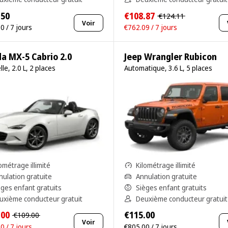
.50
€108.87
€124.11
Voir
0 / 7 jours
€762.09 / 7 jours
a MX-5 Cabrio 2.0
Jeep Wrangler Rubicon
le, 2.0 L, 2 places
Automatique, 3.6 L, 5 places
ométrage illimité
Kilométrage illimité
nulation gratuite
Annulation gratuite
èges enfant gratuits
Sièges enfant gratuits
uxième conducteur gratuit
Deuxième conducteur gratuit
.00
€115.00
€109.00
Voir
0 / 7 jours
€805.00 / 7 jours