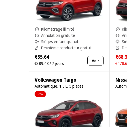
Kilométrage illimité
Kil
Annulation gratuite
An
Sièges enfant gratuits
Si
Deuxième conducteur gratuit
De
€55.64
€68.
Voir
€389.48 / 7 jours
€478.6
Volkswagen Taigo
Niss
Automatique, 1.5 L, 5 places
Automa
-6%