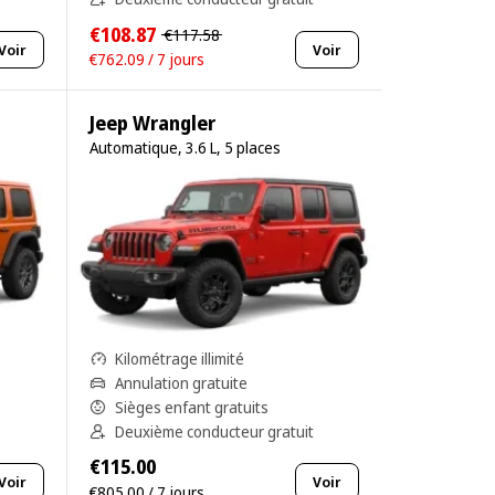
€108.87
€117.58
Voir
Voir
€762.09 / 7 jours
Jeep Wrangler
Automatique, 3.6 L, 5 places
Kilométrage illimité
Annulation gratuite
Sièges enfant gratuits
Deuxième conducteur gratuit
€115.00
Voir
Voir
€805.00 / 7 jours