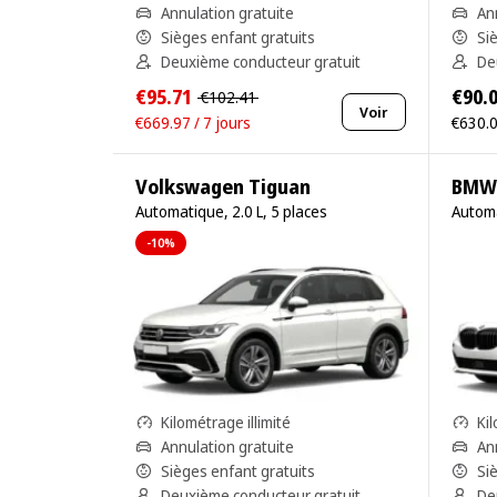
Annulation gratuite
An
Sièges enfant gratuits
Si
Deuxième conducteur gratuit
De
€95.71
€90.
€102.41
Voir
€669.97 / 7 jours
€630.0
Volkswagen Tiguan
Automatique, 2.0 L, 5 places
Automa
-10%
Kilométrage illimité
Kil
Annulation gratuite
An
Sièges enfant gratuits
Si
Deuxième conducteur gratuit
De