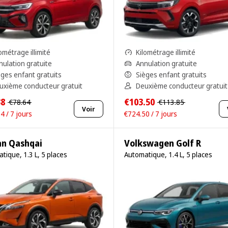
ométrage illimité
Kilométrage illimité
nulation gratuite
Annulation gratuite
èges enfant gratuits
Sièges enfant gratuits
uxième conducteur gratuit
Deuxième conducteur gratuit
38
€103.50
€78.64
€113.85
Voir
4 / 7 jours
€724.50 / 7 jours
an Qashqai
Volkswagen Golf R
tique, 1.3 L, 5 places
Automatique, 1.4 L, 5 places