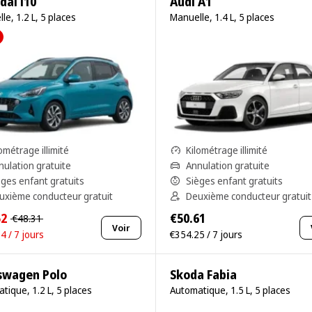
dai i10
Audi A1
le, 1.2 L, 5 places
Manuelle, 1.4 L, 5 places
ométrage illimité
Kilométrage illimité
nulation gratuite
Annulation gratuite
èges enfant gratuits
Sièges enfant gratuits
uxième conducteur gratuit
Deuxième conducteur gratuit
52
€50.61
€48.31
Voir
4 / 7 jours
€354.25 / 7 jours
swagen Polo
Skoda Fabia
tique, 1.2 L, 5 places
Automatique, 1.5 L, 5 places