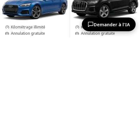
Demander à l'IA
Kilométrage illimité
Kilométrage illimité
Annulation gratuite
Annulation gratuite
Sièges enfant gratuits
Sièges enfant gratuits
Deuxième conducteur gratuit
Deuxième conducteur gratuit
€65.67
€68.52
€78.80
€459.69 / 7 jours
€479.64 / 7 jours
Voir
Voir
Audi A6
BMW X5
Automatique, 2.0 L, 5 places
Automatique, 4.4 L, 5 places
-12%