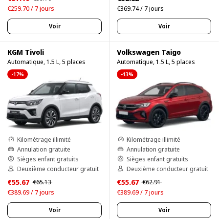
€259.70 / 7 jours
€369.74 / 7 jours
Voir
Voir
KGM Tivoli
Volkswagen Taigo
Automatique, 1.5 L, 5 places
Automatique, 1.5 L, 5 places
-17%
-13%
Kilométrage illimité
Kilométrage illimité
Annulation gratuite
Annulation gratuite
Sièges enfant gratuits
Sièges enfant gratuits
Deuxième conducteur gratuit
Deuxième conducteur gratuit
€55.67
€55.67
€65.13
€62.91
€389.69 / 7 jours
€389.69 / 7 jours
Voir
Voir