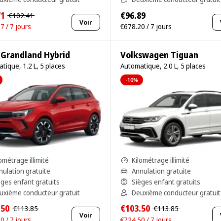
71
€96.89
€102.41
Voir
7 / 7 jours
€678.20 / 7 jours
 Grandland Hybrid
Volkswagen Tiguan
tique, 1.2 L, 5 places
Automatique, 2.0 L, 5 places
-10%
ométrage illimité
Kilométrage illimité
nulation gratuite
Annulation gratuite
èges enfant gratuits
Sièges enfant gratuits
uxième conducteur gratuit
Deuxième conducteur gratuit
.50
€103.50
€113.85
€113.85
Voir
0 / 7 jours
€724.50 / 7 jours