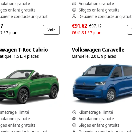
nulation gratuite
Annulation gratuite
èges enfant gratuits
Sièges enfant gratuits
uxième conducteur gratuit
Deuxième conducteur gratuit
87
€91.62
€97.12
Voir
7 / 7 jours
€641.31 / 7 jours
swagen T-Roc Cabrio
Volkswagen Caravelle
tique, 1.5 L, 4 places
Manuelle, 2.0 L, 9 places
ométrage illimité
Kilométrage illimité
nulation gratuite
Annulation gratuite
èges enfant gratuits
Sièges enfant gratuits
uxième conducteur gratuit
Deuxième conducteur gratuit