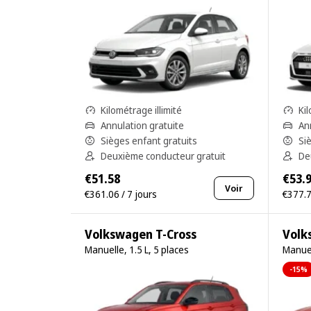
Kilométrage illimité
Kil
Annulation gratuite
An
Sièges enfant gratuits
Si
Deuxième conducteur gratuit
De
€51.58
€53.
Voir
€361.06 / 7 jours
€377.7
Volkswagen T-Cross
Volk
Manuelle, 1.5 L, 5 places
Manuel
-15%