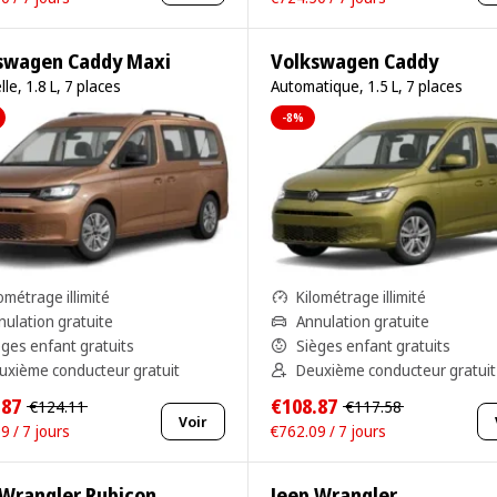
swagen Caddy Maxi
Volkswagen Caddy
le, 1.8 L, 7 places
Automatique, 1.5 L, 7 places
-8%
ométrage illimité
Kilométrage illimité
nulation gratuite
Annulation gratuite
èges enfant gratuits
Sièges enfant gratuits
uxième conducteur gratuit
Deuxième conducteur gratuit
.87
€108.87
€124.11
€117.58
Voir
9 / 7 jours
€762.09 / 7 jours
 Wrangler Rubicon
Jeep Wrangler