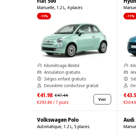
Fiat 500
Hyun
Manuelle, 1.2 L, 4 places
Manuel
-13%
-11%
Kilométrage illimité
Kil
Annulation gratuite
An
Sièges enfant gratuits
Si
Deuxième conducteur gratuit
De
€41.98
€43.
€47.44
Voir
€293.86 / 7 jours
€304.6
Volkswagen Polo
Audi
Automatique, 1.2 L, 5 places
Manuel