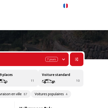
 311-68-57
WhatsApp
Telegram
Français
7
jours
9 places
Voiture standard
11
10
ivraison en ville
Voitures populaires
87
4