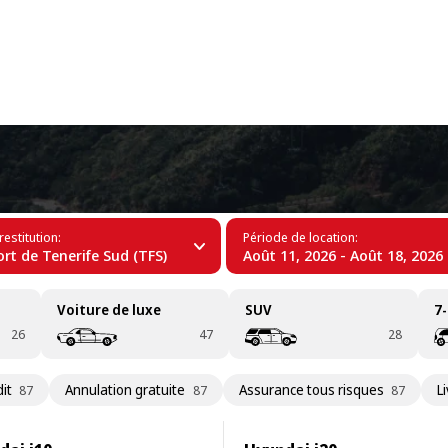
+34 (60)
 Miguel de Abona
restitution:
Période de location:
rt de Tenerife Sud (TFS)
Août 11, 2026 - Août 18, 2026
Voiture de luxe
SUV
7-
26
47
28
it
Annulation gratuite
Assurance tous risques
L
87
87
87