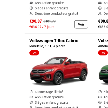
Annulation gratuite
An
Sièges enfant gratuits
Si
Deuxième conducteur gratuit
De
€90.87
€90.
€101.77
Voir
€636.07 / 7 jours
€636.0
Volkswagen T-Roc Cabrio
Volk
Manuelle, 1.5 L, 4 places
Automa
-7%
-7%
Kilométrage illimité
Kil
Annulation gratuite
An
Sièges enfant gratuits
Si
Deuxième conducteur gratuit
De