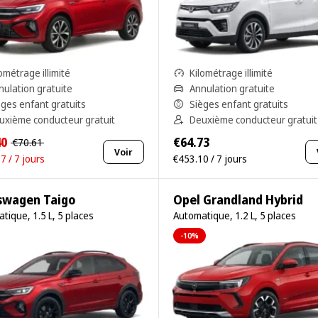
ométrage illimité
Kilométrage illimité
nulation gratuite
Annulation gratuite
èges enfant gratuits
Sièges enfant gratuits
uxième conducteur gratuit
Deuxième conducteur gratuit
40
€64.73
€70.61
Voir
7 / 7 jours
€453.10 / 7 jours
swagen Taigo
Opel Grandland Hybrid
tique, 1.5 L, 5 places
Automatique, 1.2 L, 5 places
-10%