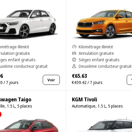
ométrage illimité
Kilométrage illimité
nulation gratuite
Annulation gratuite
èges enfant gratuits
Sièges enfant gratuits
uxième conducteur gratuit
Deuxième conducteur gratuit
96
€65.63
Voir
0 / 7 jours
€459.42 / 7 jours
swagen Taigo
KGM Tivoli
le, 1.5 L, 5 places
Automatique, 1.5 L, 5 places