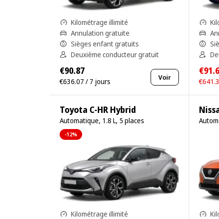
Kilométrage illimité
Kil
Annulation gratuite
An
Sièges enfant gratuits
Si
Deuxième conducteur gratuit
De
€90.87
€91.
Voir
€636.07 / 7 jours
€641.3
Toyota C-HR Hybrid
Niss
Automatique, 1.8 L, 5 places
Automa
-12%
Kilométrage illimité
Kil