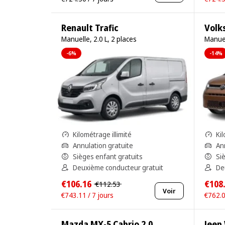
Renault Trafic
Volk
Manuelle, 2.0 L, 2 places
Manuel
-6%
-14%
Kilométrage illimité
Kil
Annulation gratuite
An
Sièges enfant gratuits
Si
Deuxième conducteur gratuit
De
€106.16
€108
€112.53
Voir
€743.11 / 7 jours
€762.0
Mazda MX-5 Cabrio 2.0
Jeep