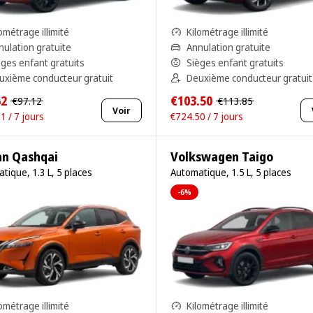
ométrage illimité
Kilométrage illimité
nulation gratuite
Annulation gratuite
èges enfant gratuits
Sièges enfant gratuits
uxième conducteur gratuit
Deuxième conducteur gratuit
62
€103.50
€97.12
€113.85
Voir
1 / 7 jours
€724.50 / 7 jours
an Qashqai
Volkswagen Taigo
tique, 1.3 L, 5 places
Automatique, 1.5 L, 5 places
-6%
ométrage illimité
Kilométrage illimité