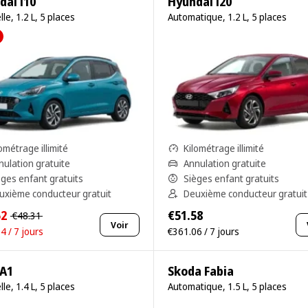
dai i10
Hyundai i20
le, 1.2 L, 5 places
Automatique, 1.2 L, 5 places
ométrage illimité
Kilométrage illimité
nulation gratuite
Annulation gratuite
èges enfant gratuits
Sièges enfant gratuits
uxième conducteur gratuit
Deuxième conducteur gratuit
52
€51.58
€48.31
Voir
4 / 7 jours
€361.06 / 7 jours
 A1
Skoda Fabia
le, 1.4 L, 5 places
Automatique, 1.5 L, 5 places