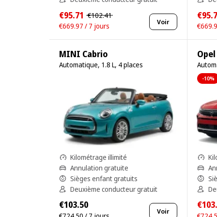
€95.71
€95.
€102.41
Voir
€669.97 / 7 jours
€669.9
MINI Cabrio
Opel
Automatique, 1.8 L, 4 places
Automa
-10%
Kilométrage illimité
Kil
Annulation gratuite
An
Sièges enfant gratuits
Si
Deuxième conducteur gratuit
De
€103.50
€103
Voir
€724.50 / 7 jours
€724.5