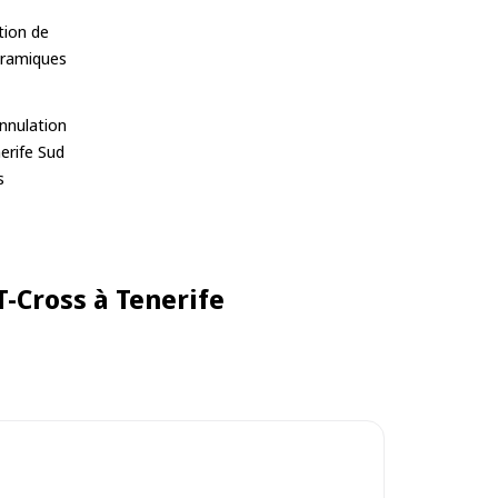
tion de
oramiques
nnulation
erife Sud
s
T-Cross à Tenerife