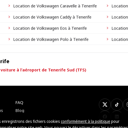
Location de Volkswagen Caravelle à Tenerife
Location
Location de Volkswagen Caddy à Tenerife
Location
Location de Volkswagen Eos à Tenerife
Location
Location de Volkswagen Polo à Tenerife
Location
rife
voiture à l'aéroport de Tenerife Sud (TFS)
FAQ
X
TikTo
us
Blog
Facebook
Linke
 enregistrons des fichiers cookies
conformément à la politique
pour
onnaliser notre site web. Vous pouvez le désactiver dans les paramètres