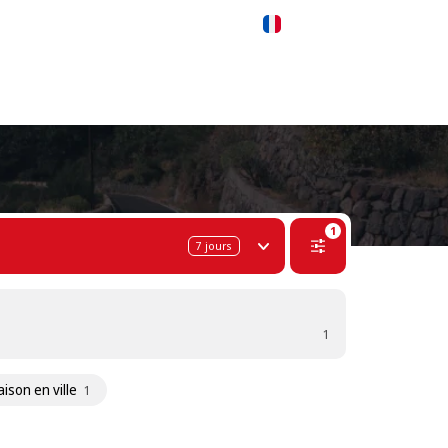
 311-68-57
WhatsApp
Telegram
Français
1
7
jours
1
aison en ville
1