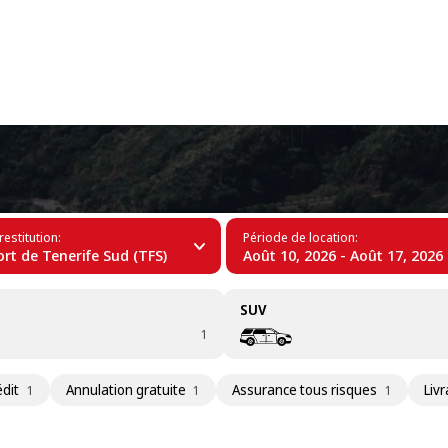
+34 (60)
ross à Tenerife
restitution:
Période de location:
rt de Tenerife Sud (TFS)
Août 10, 2026 - Août 17, 2026
SUV
1
édit
Annulation gratuite
Assurance tous risques
Livr
1
1
1