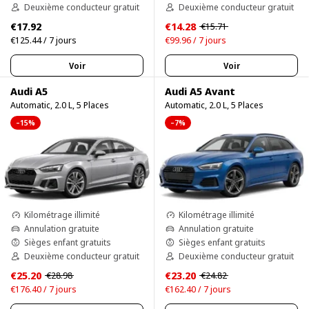
Deuxième conducteur gratuit
Deuxième conducteur gratuit
€17.92
€14.28
€15.71
€125.44 / 7 jours
€99.96 / 7 jours
Voir
Voir
Audi A5
Audi A5 Avant
Automatic, 2.0 L, 5 Places
Automatic, 2.0 L, 5 Places
–15%
–7%
Kilométrage illimité
Kilométrage illimité
Annulation gratuite
Annulation gratuite
Sièges enfant gratuits
Sièges enfant gratuits
Deuxième conducteur gratuit
Deuxième conducteur gratuit
€25.20
€23.20
€28.98
€24.82
€176.40 / 7 jours
€162.40 / 7 jours