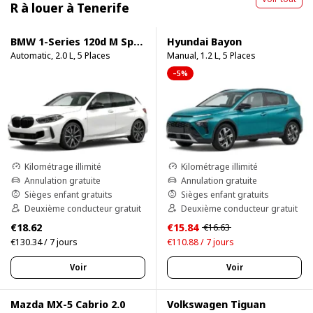
R à louer à Tenerife
BMW 1-Series 120d M Sport Pro
Hyundai Bayon
Automatic, 2.0 L, 5 Places
Manual, 1.2 L, 5 Places
–5%
Kilométrage illimité
Kilométrage illimité
Annulation gratuite
Annulation gratuite
Sièges enfant gratuits
Sièges enfant gratuits
Deuxième conducteur gratuit
Deuxième conducteur gratuit
€18.62
€15.84
€16.63
€130.34 / 7 jours
€110.88 / 7 jours
Voir
Voir
Mazda MX-5 Cabrio 2.0
Volkswagen Tiguan