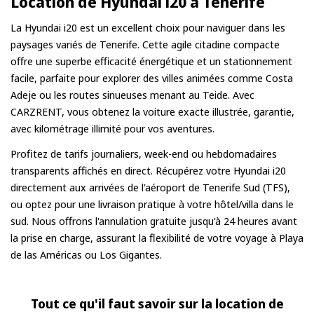
Location de Hyundai i20 à Tenerife
en charge lors de la réservation ; selon l’emplacement,
de petits frais de livraison peuvent s’appliquer,
La Hyundai i20 est un excellent choix pour naviguer dans les
toujours indiqués à l’avance.
paysages variés de Tenerife. Cette agile citadine compacte
offre une superbe efficacité énergétique et un stationnement
facile, parfaite pour explorer des villes animées comme Costa
Adeje ou les routes sinueuses menant au Teide. Avec
CARZRENT, vous obtenez la voiture exacte illustrée, garantie,
avec kilométrage illimité pour vos aventures.
Profitez de tarifs journaliers, week-end ou hebdomadaires
transparents affichés en direct. Récupérez votre Hyundai i20
directement aux arrivées de l'aéroport de Tenerife Sud (TFS),
ou optez pour une livraison pratique à votre hôtel/villa dans le
sud. Nous offrons l'annulation gratuite jusqu'à 24 heures avant
la prise en charge, assurant la flexibilité de votre voyage à Playa
de las Américas ou Los Gigantes.
Tout ce qu'il faut savoir sur la location de