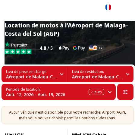
Français
Location de motos à l’Aéroport de Malaga-
Costa del Sol (AGP)
Lieu de prise en charge:
Lieu de restitution:
Aéroport de Malaga-Costa del Sol (AGP)
Aéroport de Malaga-Costa del Sol (AGP)
Période de location:
7
jours
Aoû. 12, 2026 - Aoû. 19, 2026
Aucun véhicule n'est disponible pour votre recherche: Airport (AGP),
mais vous pouvez choisir parmi les options ci-dessous.
Mini JCW
Mini JCW Cabrio