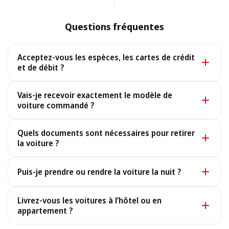
Questions fréquentes
Acceptez-vous les espèces, les cartes de crédit
et de débit ?
Oui. Nous acceptons les espèces ainsi que toutes les
Vais-je recevoir exactement le modèle de
principales cartes de crédit et de débit.
voiture commandé ?
Oui, vous recevez exactement le modèle réservé. Dans
Quels documents sont nécessaires pour retirer
le rare cas où il ne serait pas disponible, nous
la voiture ?
fournissons une voiture similaire ou supérieure aux
Pour retirer votre voiture, il vous faut un passeport ou
mêmes conditions, sans frais supplémentaires.
Puis-je prendre ou rendre la voiture la nuit ?
une carte d’identité en cours de validité, un permis de
conduire et votre bon de réservation (envoyé après le
Oui, nous fonctionnons 24h/24 et 7j/7, y compris pour
Livrez-vous les voitures à l’hôtel ou en
paiement ; une copie électronique suffit).
les arrivées de nuit : indiquez-nous votre numéro de
appartement ?
vol et nous vous attendrons. Pour les prises en charge