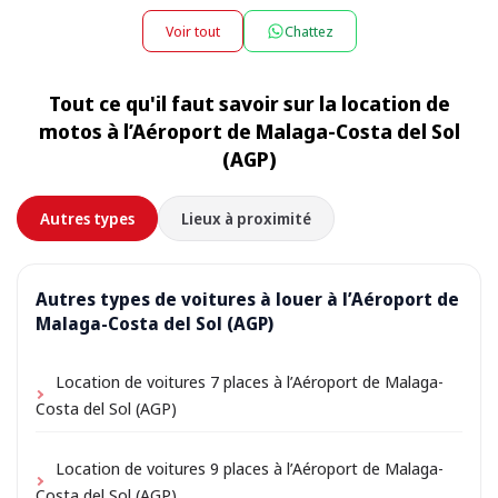
Oui, nous livrons la voiture directement à votre hôtel,
ou restitutions entre 22h00 et 08h00, un petit
appartement ou villa, et nous la récupérons au même
supplément de nuit peut s’appliquer — le montant
Voir tout
Chattez
endroit à la fin de la location. Choisissez simplement
exact est affiché lors de la réservation.
l’adresse de votre hébergement comme lieu de prise
Tout ce qu'il faut savoir sur la location de
en charge lors de la réservation ; selon l’emplacement,
motos à l’Aéroport de Malaga-Costa del Sol
de petits frais de livraison peuvent s’appliquer,
(AGP)
toujours indiqués à l’avance.
Autres types
Lieux à proximité
Autres types de voitures à louer à l’Aéroport de
Malaga-Costa del Sol (AGP)
Location de voitures 7 places à l’Aéroport de Malaga-
Costa del Sol (AGP)
Location de voitures 9 places à l’Aéroport de Malaga-
Costa del Sol (AGP)