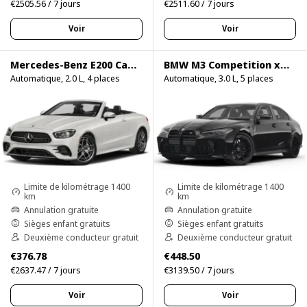
€2505.56 / 7 jours
€2511.60 / 7 jours
Voir
Voir
Mercedes-Benz E200 Cabrio
BMW M3 Competition xDrive
Automatique, 2.0 L, 4 places
Automatique, 3.0 L, 5 places
Limite de kilométrage 1400
Limite de kilométrage 1400
km
km
Annulation gratuite
Annulation gratuite
Sièges enfant gratuits
Sièges enfant gratuits
Deuxième conducteur gratuit
Deuxième conducteur gratuit
€376.78
€448.50
€2637.47 / 7 jours
€3139.50 / 7 jours
Voir
Voir