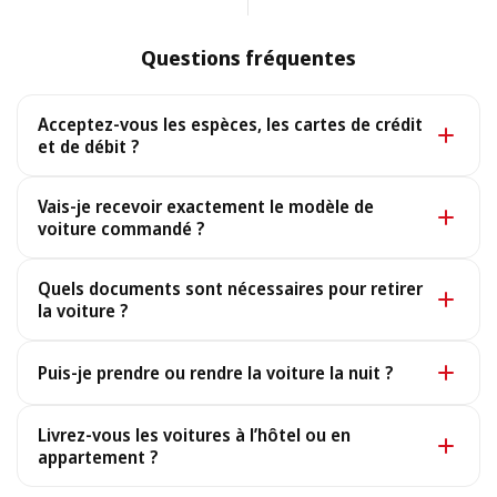
Questions fréquentes
Acceptez-vous les espèces, les cartes de crédit
et de débit ?
Oui. Nous acceptons les espèces ainsi que toutes les
Vais-je recevoir exactement le modèle de
principales cartes de crédit et de débit.
voiture commandé ?
Oui, vous recevez exactement le modèle réservé. Dans
Quels documents sont nécessaires pour retirer
le rare cas où il ne serait pas disponible, nous
la voiture ?
fournissons une voiture similaire ou supérieure aux
Pour retirer votre voiture, il vous faut un passeport ou
mêmes conditions, sans frais supplémentaires.
Puis-je prendre ou rendre la voiture la nuit ?
une carte d’identité en cours de validité, un permis de
conduire et votre bon de réservation (envoyé après le
Oui, nous fonctionnons 24h/24 et 7j/7, y compris pour
Livrez-vous les voitures à l’hôtel ou en
paiement ; une copie électronique suffit).
les arrivées de nuit : indiquez-nous votre numéro de
appartement ?
vol et nous vous attendrons. Pour les prises en charge