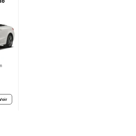
io
km
Voir