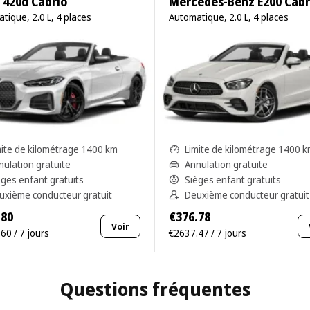
420d Cabrio
Mercedes-Benz E200 Cabr
tique, 2.0 L, 4 places
Automatique, 2.0 L, 4 places
mite de kilométrage 1400 km
Limite de kilométrage 1400 
nulation gratuite
Annulation gratuite
èges enfant gratuits
Sièges enfant gratuits
uxième conducteur gratuit
Deuxième conducteur gratuit
.80
€376.78
Voir
60 / 7 jours
€2637.47 / 7 jours
Questions fréquentes