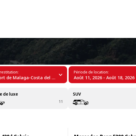
+34 (60)
Aéroport de Malaga-Costa del Sol (AG
restitution:
Période de location:
 de Malaga-Costa del Sol (AGP)
Août 11, 2026 - Août 18, 2026
e de luxe
SUV
11