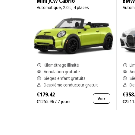
Mini JCW Cabrio
BMW 
Automatique, 2.0 L, 4 places
Automa
Kilométrage illimité
Li
Annulation gratuite
An
Sièges enfant gratuits
Si
Deuxième conducteur gratuit
De
€179.42
€358
Voir
€1255.96 / 7 jours
€2511.