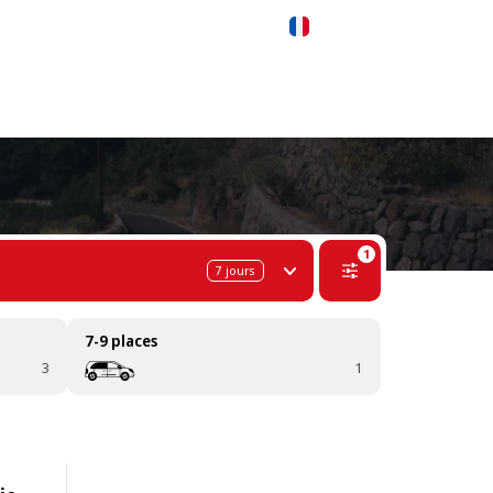
 311-68-57
WhatsApp
Telegram
Français
P)
1
7
jours
7-9 places
3
1