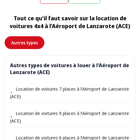
endroit à la fin de la location. Choisissez simplement
exact est affiché lors de la réservation.
l’adresse de votre hébergement comme lieu de prise
Tout ce qu'il faut savoir sur la location de
en charge lors de la réservation ; selon l’emplacement,
voitures 4x4 à l’Aéroport de Lanzarote (ACE)
de petits frais de livraison peuvent s’appliquer,
toujours indiqués à l’avance.
Autres types
Autres types de voitures à louer à l’Aéroport de
Lanzarote (ACE)
Location de voitures 7 places à l’Aéroport de Lanzarote
(ACE)
Location de voitures 9 places à l’Aéroport de Lanzarote
(ACE)
Location de voitures 6 places à l’Aéroport de Lanzarote