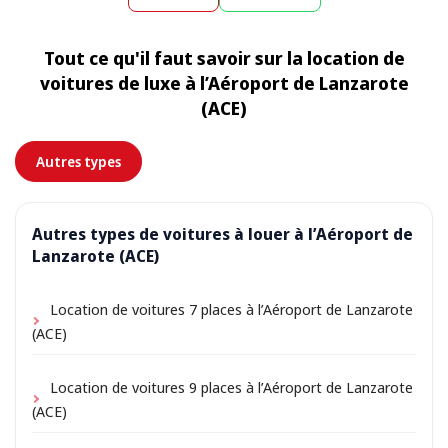
endroit à la fin de la location. Choisissez simplement
exact est affiché lors de la réservation.
l’adresse de votre hébergement comme lieu de prise
Tout ce qu'il faut savoir sur la location de
en charge lors de la réservation ; selon l’emplacement,
voitures de luxe à l’Aéroport de Lanzarote
de petits frais de livraison peuvent s’appliquer,
(ACE)
toujours indiqués à l’avance.
Autres types
Autres types de voitures à louer à l’Aéroport de
Lanzarote (ACE)
Location de voitures 7 places à l’Aéroport de Lanzarote
(ACE)
Location de voitures 9 places à l’Aéroport de Lanzarote
(ACE)