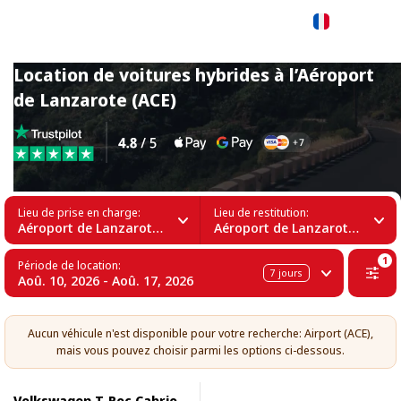
Français
Location de voitures hybrides à l’Aéroport
de Lanzarote (ACE)
Lieu de prise en charge:
Lieu de restitution:
Aéroport de Lanzarote (ACE)
Aéroport de Lanzarote (ACE)
1
Période de location:
7
jours
Aoû. 10, 2026 - Aoû. 17, 2026
Aucun véhicule n'est disponible pour votre recherche: Airport (ACE),
mais vous pouvez choisir parmi les options ci-dessous.
Volkswagen T-Roc Cabrio