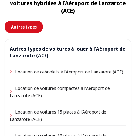
voitures hybrides à l’Aéroport de Lanzarote
de petits frais de livraison peuvent s’appliquer,
(ACE)
toujours indiqués à l’avance.
Autres types
Autres types de voitures à louer à l’Aéroport de
Lanzarote (ACE)
Location de cabriolets à l’Aéroport de Lanzarote (ACE)
Location de voitures compactes à l’Aéroport de
Lanzarote (ACE)
Location de voitures 15 places à l’Aéroport de
Lanzarote (ACE)
Location de voitures 10 places à l’Aéroport de