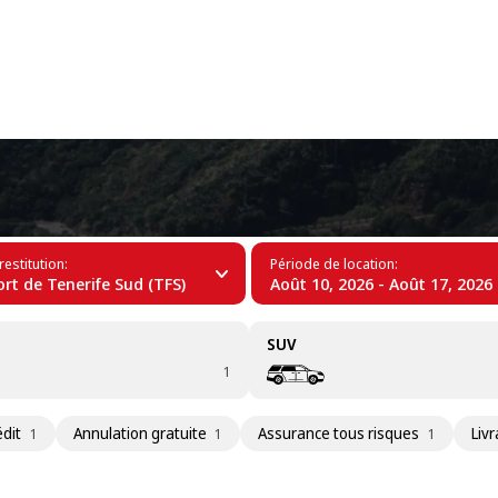
+34 (60)
uan à Tenerife
restitution:
Période de location:
rt de Tenerife Sud (TFS)
Août 10, 2026 - Août 17, 2026
SUV
1
édit
Annulation gratuite
Assurance tous risques
Livr
1
1
1