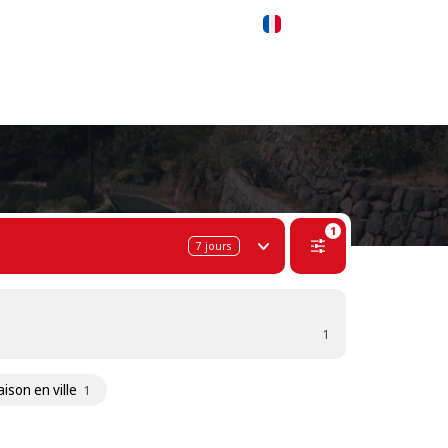
 311-68-57
WhatsApp
Telegram
Français
1
7
jours
1
aison en ville
1