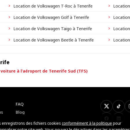
Location de Volkswagen T-Roc à Tenerife
Location
Location de Volkswagen Golf à Tenerife
Location
Location de Volkswagen Taigo à Tenerife
Location
Location de Volkswagen Beetle à Tenerife
Location
rife
voiture à l'aéroport de Tenerife Sud (TFS)
FAQ
X
TikTo
us
Blog
Facebook
Linke
 enregistrons des fichiers cookies
conformément à la politique
pour
onnaliser notre site web. Vous pouvez le désactiver dans les paramètres