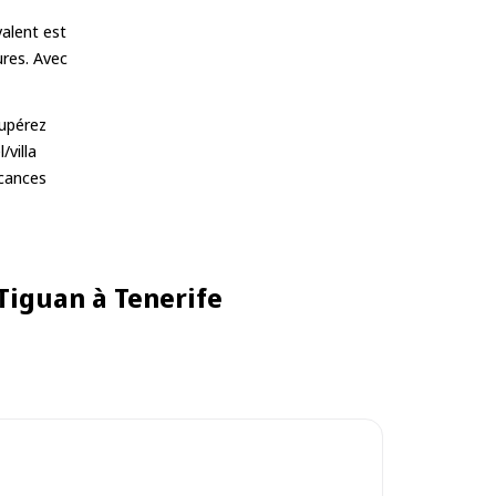
alent est
ures. Avec
cupérez
/villa
acances
 Tiguan à Tenerife