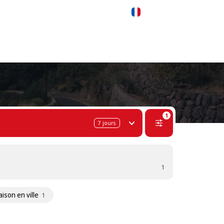
 311-68-57
WhatsApp
Telegram
Français
1
7
jours
1
aison en ville
1