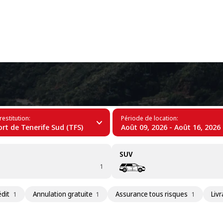
+34 (60)
Tenerife
restitution:
Période de location:
rt de Tenerife Sud (TFS)
Août 09, 2026 - Août 16, 2026
SUV
1
édit
Annulation gratuite
Assurance tous risques
Livr
1
1
1