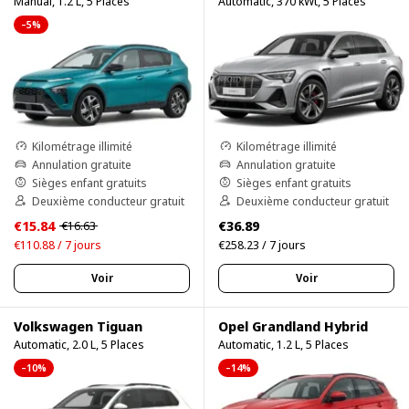
Manual, 1.2 L, 5 Places
Automatic, 370 kWt, 5 Places
–5%
Kilométrage illimité
Kilométrage illimité
Annulation gratuite
Annulation gratuite
Sièges enfant gratuits
Sièges enfant gratuits
Deuxième conducteur gratuit
Deuxième conducteur gratuit
€15.84
€36.89
€16.63
€110.88 / 7 jours
€258.23 / 7 jours
Voir
Voir
Volkswagen Tiguan
Opel Grandland Hybrid
Automatic, 2.0 L, 5 Places
Automatic, 1.2 L, 5 Places
–10%
–14%