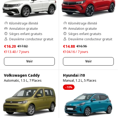
Kilométrage illimité
Kilométrage illimité
Annulation gratuite
Annulation gratuite
Sièges enfant gratuits
Sièges enfant gratuits
Deuxième conducteur gratuit
Deuxième conducteur gratuit
€16.20
€14.88
€17.82
€16.96
€113.40 / 7 jours
€104.16 / 7 jours
Voir
Voir
Volkswagen Caddy
Hyundai i10
Automatic, 1.5 L, 7 Places
Manual, 1.2 L, 5 Places
–10%