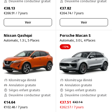
Deuxième conducteur gratuit
Deuxième conducteur gratuit
€38.13
€37.82
€266.91 / 7 jours
€264.74 / 7 jours
Voir
Voir
Nissan Qashqai
Porsche Macan S
Automatic, 1.3 L, 5 Places
Automatic, 3.0 L, 4 Places
–15%
Kilométrage illimité
Kilométrage illimité
Annulation gratuite
Annulation gratuite
Sièges enfant gratuits
Sièges enfant gratuits
Deuxième conducteur gratuit
Deuxième conducteur gratuit
€14.64
€37.51
€43.14
€102.48 / 7 jours
€262.57 / 7 jours