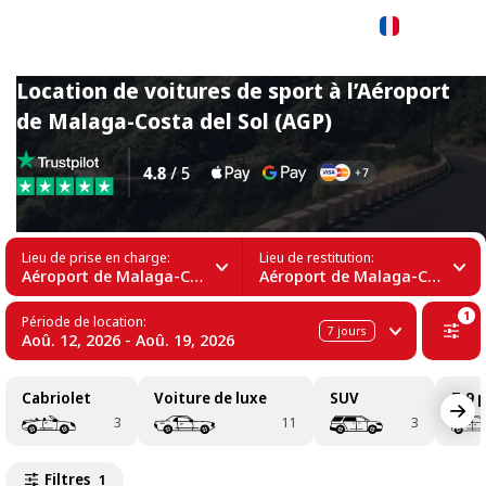
Français
Location de voitures de sport à l’Aéroport
de Malaga-Costa del Sol (AGP)
Lieu de prise en charge:
Lieu de restitution:
Aéroport de Malaga-Costa del Sol (AGP)
Aéroport de Malaga-Costa del Sol (AGP)
1
Période de location:
7
jours
Aoû. 12, 2026 - Aoû. 19, 2026
Cabriolet
Voiture de luxe
SUV
7-9 
3
11
3
Filtres
1