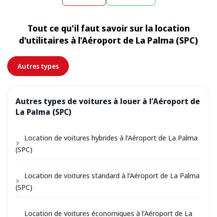
endroit à la fin de la location. Choisissez simplement
exact est affiché lors de la réservation.
l’adresse de votre hébergement comme lieu de prise
Tout ce qu'il faut savoir sur la location
en charge lors de la réservation ; selon l’emplacement,
d'utilitaires à l’Aéroport de La Palma (SPC)
de petits frais de livraison peuvent s’appliquer,
toujours indiqués à l’avance.
Autres types
Autres types de voitures à louer à l’Aéroport de
La Palma (SPC)
Location de voitures hybrides à l’Aéroport de La Palma
(SPC)
Location de voitures standard à l’Aéroport de La Palma
(SPC)
Location de voitures économiques à l’Aéroport de La