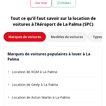
appartement ou villa, et nous la récupérons au même
supplément de nuit peut s’appliquer — le montant
Voir tout
Chattez
endroit à la fin de la location. Choisissez simplement
exact est affiché lors de la réservation.
l’adresse de votre hébergement comme lieu de prise
Tout ce qu'il faut savoir sur la location de
en charge lors de la réservation ; selon l’emplacement,
voitures à l’Aéroport de La Palma (SPC)
de petits frais de livraison peuvent s’appliquer,
toujours indiqués à l’avance.
Marques de voitures
Modèles de voitures
Types de
Marques de voitures populaires à louer à La
Palma
Location de KGM à La Palma
Location de Geely à La Palma
Location de Aston Martin à La Palma