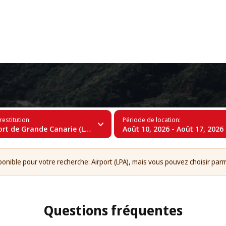
+34 (60)
es à l’Aéroport de Grande Canarie (L
restitution:
Période de location:
rt de Grande Canarie (LPA)
Août 10, 2026 - Août 17, 2026
ponible pour votre recherche: Airport (LPA), mais vous pouvez choisir parm
Questions fréquentes