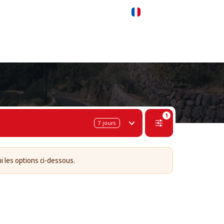
 311-68-57
WhatsApp
Telegram
Français
PA)
1
7
jours
i les options ci-dessous.