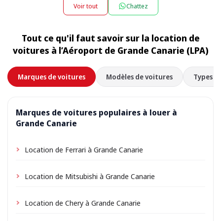
appartement ou villa, et nous la récupérons au même
supplément de nuit peut s’appliquer — le montant
Voir tout
Chattez
endroit à la fin de la location. Choisissez simplement
exact est affiché lors de la réservation.
l’adresse de votre hébergement comme lieu de prise
Tout ce qu'il faut savoir sur la location de
en charge lors de la réservation ; selon l’emplacement,
voitures à l’Aéroport de Grande Canarie (LPA)
de petits frais de livraison peuvent s’appliquer,
toujours indiqués à l’avance.
Marques de voitures
Modèles de voitures
Types de
Marques de voitures populaires à louer à
Grande Canarie
Location de Ferrari à Grande Canarie
Location de Mitsubishi à Grande Canarie
Location de Chery à Grande Canarie