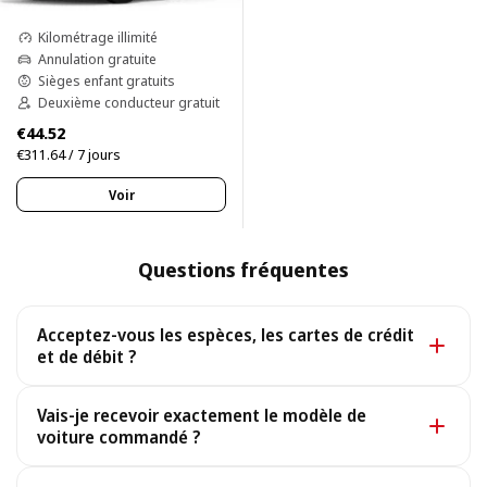
Kilométrage illimité
Annulation gratuite
Sièges enfant gratuits
Deuxième conducteur gratuit
€44.52
€311.64 / 7 jours
Voir
Questions fréquentes
Acceptez-vous les espèces, les cartes de crédit
et de débit ?
Oui. Nous acceptons les espèces ainsi que toutes les
Vais-je recevoir exactement le modèle de
principales cartes de crédit et de débit.
voiture commandé ?
Oui, vous recevez exactement le modèle réservé. Dans