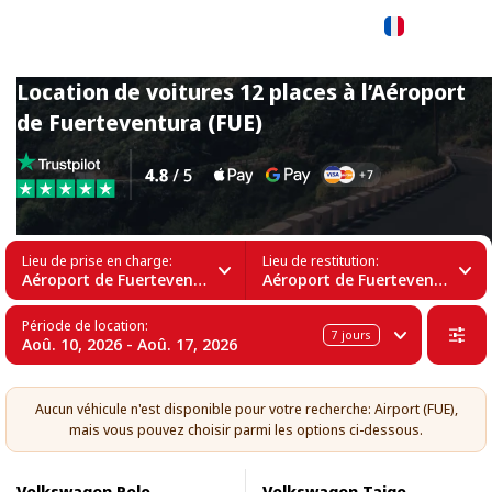
Français
Location de voitures 12 places à l’Aéroport
de Fuerteventura (FUE)
Lieu de prise en charge:
Lieu de restitution:
Aéroport de Fuerteventura (FUE)
Aéroport de Fuerteventura (FUE)
Période de location:
7
jours
Aoû. 10, 2026 - Aoû. 17, 2026
Aucun véhicule n'est disponible pour votre recherche: Airport (FUE),
mais vous pouvez choisir parmi les options ci-dessous.
Volkswagen Polo
Volkswagen Taigo