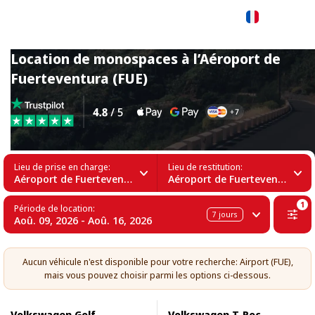
Français
Location de monospaces à l’Aéroport de
Fuerteventura (FUE)
Lieu de prise en charge:
Lieu de restitution:
Aéroport de Fuerteventura (FUE)
Aéroport de Fuerteventura (FUE)
1
Période de location:
7
jours
Aoû. 09, 2026 - Aoû. 16, 2026
Aucun véhicule n'est disponible pour votre recherche: Airport (FUE),
mais vous pouvez choisir parmi les options ci-dessous.
Volkswagen Golf
Volkswagen T-Roc