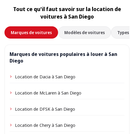
l’adresse de votre hébergement comme lieu de prise
Tout ce qu'il faut savoir sur la location de
en charge lors de la réservation ; selon l’emplacement,
voitures à San Diego
de petits frais de livraison peuvent s’appliquer,
toujours indiqués à l’avance.
Marques de voitures
Modèles de voitures
Types de
Marques de voitures populaires à louer à San
Diego
Location de Dacia à San Diego
Location de McLaren à San Diego
Location de DFSK à San Diego
Location de Chery à San Diego