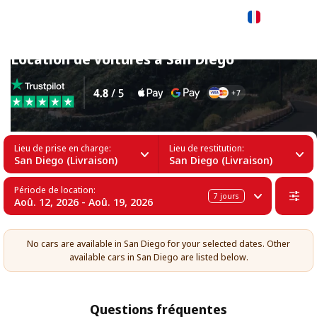
Français
Location de voitures à San Diego
Lieu de prise en charge:
Lieu de restitution:
San Diego (Livraison)
San Diego (Livraison)
Période de location:
7
jours
Aoû. 12, 2026 - Aoû. 19, 2026
No cars are available in San Diego for your selected dates. Other
available cars in San Diego are listed below.
Questions fréquentes