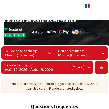
Français
Location de voitures en Floride
Lieu de prise en charge:
Lieu de restitution:
Miami (Livraison)
Miami (Livraison)
Période de location:
7
jours
Aoû. 12, 2026 - Aoû. 19, 2026
No cars are available in Floride for your selected dates. Other
available cars in Floride are listed below.
Questions fréquentes