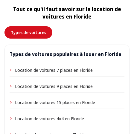
l’adresse de votre hébergement comme lieu de prise
Tout ce qu'il faut savoir sur la location de
en charge lors de la réservation ; selon l’emplacement,
voitures en Floride
de petits frais de livraison peuvent s’appliquer,
toujours indiqués à l’avance.
Types de voitures
Types de voitures populaires à louer en Floride
Location de voitures 7 places en Floride
Location de voitures 9 places en Floride
Location de voitures 15 places en Floride
Location de voitures 4x4 en Floride