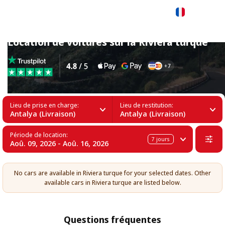
Français
Location de voitures sur la Riviera turque
Lieu de prise en charge:
Lieu de restitution:
Antalya (Livraison)
Antalya (Livraison)
Période de location:
7
jours
Aoû. 09, 2026 - Aoû. 16, 2026
No cars are available in Riviera turque for your selected dates. Other
available cars in Riviera turque are listed below.
Questions fréquentes