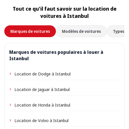
l’adresse de votre hébergement comme lieu de prise
Tout ce qu'il faut savoir sur la location de
en charge lors de la réservation ; selon l’emplacement,
voitures à Istanbul
de petits frais de livraison peuvent s’appliquer,
toujours indiqués à l’avance.
Marques de voitures
Modèles de voitures
Types de
Marques de voitures populaires à louer à
Istanbul
Location de Dodge à Istanbul
Location de Jaguar à Istanbul
Location de Honda à Istanbul
Location de Volvo à Istanbul