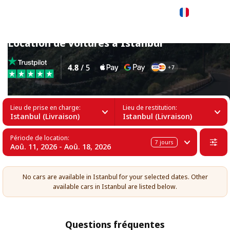
Français
Location de voitures à Istanbul
Lieu de prise en charge:
Lieu de restitution:
Istanbul (Livraison)
Istanbul (Livraison)
Période de location:
7
jours
Aoû. 11, 2026 - Aoû. 18, 2026
No cars are available in Istanbul for your selected dates. Other
available cars in Istanbul are listed below.
Questions fréquentes