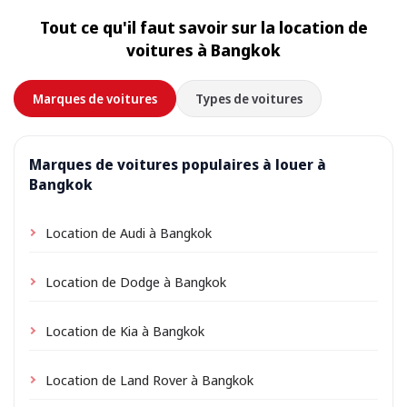
l’adresse de votre hébergement comme lieu de prise
Tout ce qu'il faut savoir sur la location de
en charge lors de la réservation ; selon l’emplacement,
voitures à Bangkok
de petits frais de livraison peuvent s’appliquer,
toujours indiqués à l’avance.
Marques de voitures
Types de voitures
Marques de voitures populaires à louer à
Bangkok
Location de Audi à Bangkok
Location de Dodge à Bangkok
Location de Kia à Bangkok
Location de Land Rover à Bangkok