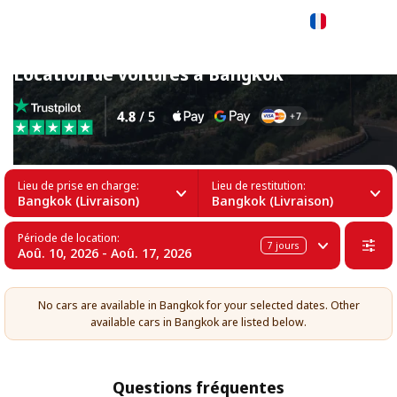
Français
Location de voitures à Bangkok
Lieu de prise en charge:
Lieu de restitution:
Bangkok (Livraison)
Bangkok (Livraison)
Période de location:
7
jours
Aoû. 10, 2026 - Aoû. 17, 2026
No cars are available in Bangkok for your selected dates. Other
available cars in Bangkok are listed below.
Questions fréquentes