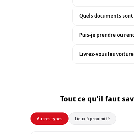
Oui, vous recevez exactemen
Quels documents sont n
voiture similaire ou supér
Pour retirer votre voiture,
Puis-je prendre ou rend
et votre bon de réservation
Oui, nous fonctionnons 24h/
Livrez-vous les voitur
vous attendrons. Pour les 
s’appliquer — le montant ex
Oui, nous livrons la voitur
fin de la location. Choisis
réservation ; selon l’emplac
Tout ce qu'il faut sav
Autres types
Lieux à proximité