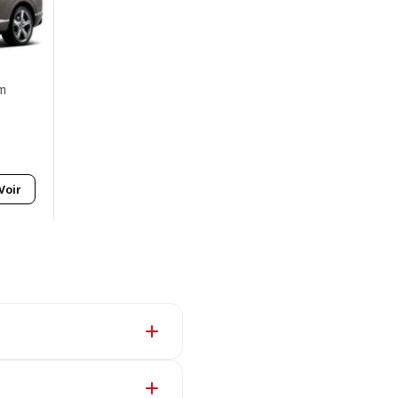
km
Voir