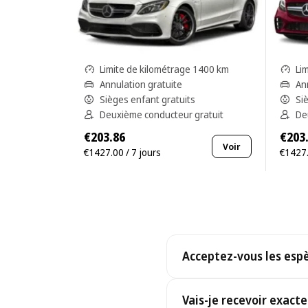
Limite de kilométrage 1400 km
Li
Annulation gratuite
An
Sièges enfant gratuits
Si
Deuxième conducteur gratuit
De
€203.86
€203
Voir
€1427.00 / 7 jours
€1427.
Acceptez-vous les espèc
Oui. Nous acceptons les esp
Vais-je recevoir exac