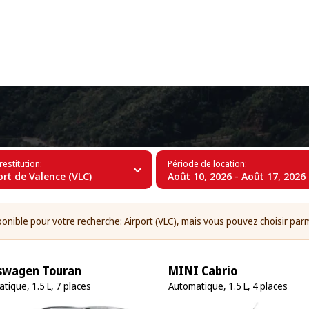
+34 (60)
éroport de Valence (VLC)
restitution:
Période de location:
rt de Valence (VLC)
Août 10, 2026 - Août 17, 2026
ponible pour votre recherche: Airport (VLC), mais vous pouvez choisir parm
swagen Touran
MINI Cabrio
tique, 1.5 L, 7 places
Automatique, 1.5 L, 4 places