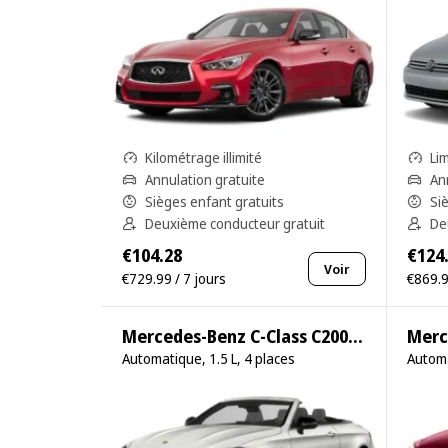
Kilométrage illimité
Li
Annulation gratuite
An
Sièges enfant gratuits
Si
Deuxième conducteur gratuit
De
€104.28
€124
Voir
€729.99 / 7 jours
€869.9
Mercedes-Benz C-Class C200 Cabrio
Merc
Automatique, 1.5 L, 4 places
Automa