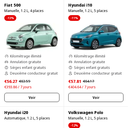
Fiat 500
Hyundai i10
Manuelle, 1.2 L, 4 places
Manuelle, 1.2 L, 5 places
-13%
-11%
Kilométrage illimité
Kilométrage illimité
Annulation gratuite
Annulation gratuite
Sièges enfant gratuits
Sièges enfant gratuits
Deuxième conducteur gratuit
Deuxième conducteur gratuit
€56.27
€57.81
€63.59
€64.17
€393.86 / 7 jours
€404.64 / 7 jours
Voir
Voir
Hyundai i20
Volkswagen Polo
Automatique, 1.2 L, 5 places
Manuelle, 1.2 L, 5 places
-12%