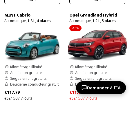
MINI Cabrio
Opel Grandland Hybrid
Automatique, 1.8 L, 4 places
Automatique, 1.2 L, 5 places
-10%
Kilométrage illimité
Kilométrage illimité
Annulation gratuite
Annulation gratuite
Sièges enfant gratuits
Sièges enfant gratuits
Deuxième conducteur gratuit
Deuxième conducteur gratuit
Demander à l'IA
€117.79
€117.79
€129.57
€824.50 / 7 jours
€824.50 / 7 jours
Voir
Voir
Volkswagen Tiguan
BMW 1-Series 120d M Sport Pro
Automatique, 2.0 L, 5 places
Automatique, 2.0 L, 5 places