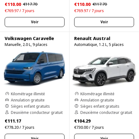
€110.00
€110.00
€117.70
€117.70
€769.97 / 7 jours
€769.97 / 7 jours
Voir
Voir
Volkswagen Caravelle
Renault Austral
Manuelle, 2.0 L, 9 places
Automatique, 1.2 L, 5 places
Kilométrage illimité
Kilométrage illimité
Annulation gratuite
Annulation gratuite
Sièges enfant gratuits
Sièges enfant gratuits
Deuxième conducteur gratuit
Deuxième conducteur gratuit
€111.17
€104.29
€778.20 / 7 jours
€730.00 / 7 jours
Voir
Voir