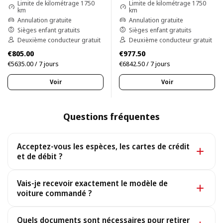
Limite de kilométrage 1750
Limite de kilométrage 1750
km
km
Annulation gratuite
Annulation gratuite
Sièges enfant gratuits
Sièges enfant gratuits
Deuxième conducteur gratuit
Deuxième conducteur gratuit
€805.00
€977.50
€5635.00 / 7 jours
€6842.50 / 7 jours
Voir
Voir
Questions fréquentes
Acceptez-vous les espèces, les cartes de crédit
et de débit ?
Oui. Nous acceptons les espèces ainsi que toutes les
Vais-je recevoir exactement le modèle de
principales cartes de crédit et de débit.
voiture commandé ?
Oui, vous recevez exactement le modèle réservé. Dans
Quels documents sont nécessaires pour retirer