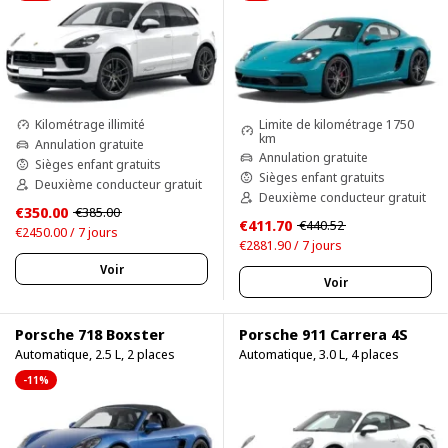
Limite de kilométrage 1750
Kilométrage illimité
km
Annulation gratuite
Annulation gratuite
Sièges enfant gratuits
Sièges enfant gratuits
Deuxième conducteur gratuit
Deuxième conducteur gratuit
€350.00
€385.00
€411.70
€440.52
€2450.00 / 7 jours
€2881.90 / 7 jours
Voir
Voir
Porsche 718 Boxster
Porsche 911 Carrera 4S
Automatique, 2.5 L, 2 places
Automatique, 3.0 L, 4 places
-11%