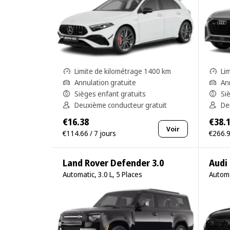
Limite de kilométrage 1400 km
Li
Annulation gratuite
An
Sièges enfant gratuits
Si
Deuxième conducteur gratuit
De
€16.38
€38.
Voir
€114.66 / 7 jours
€266.9
Land Rover Defender 3.0
Audi
Automatic, 3.0 L, 5 Places
Automa