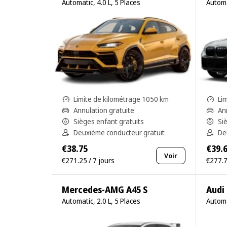
Automatic, 4.0 L, 5 Places
Automa
Limite de kilométrage 1050 km
Li
Annulation gratuite
An
Sièges enfant gratuits
Si
Deuxième conducteur gratuit
De
€38.75
€39.
Voir
€271.25 / 7 jours
€277.7
Mercedes-AMG A45 S
Audi
Automatic, 2.0 L, 5 Places
Automa