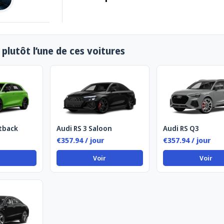
plutôt l’une de ces voitures
tback
Audi RS 3 Saloon
Audi RS Q3
€357.94 / jour
€357.94 / jour
Voir
Voir