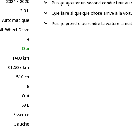
2024 - 2026
Puis-je ajouter un second conducteur au 
3.0 L
Que faire si quelque chose arrive à la voi
Automatique
Puis-je prendre ou rendre la voiture la nuit
All-Wheel Drive
4
Oui
~1400 km
€1.50 / km
510 ch
8
Oui
59 L
Essence
Gauche