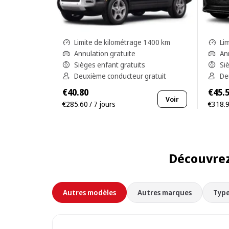
Limite de kilométrage 1400 km
Li
Annulation gratuite
An
Sièges enfant gratuits
Si
Deuxième conducteur gratuit
De
€40.80
€45.
Voir
€285.60 / 7 jours
€318.9
Découvrez
Autres modèles
Autres marques
Type