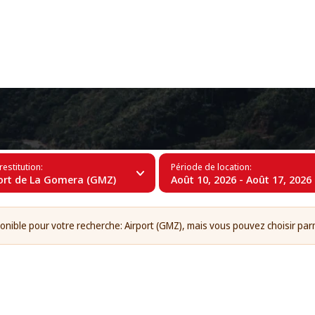
+34 (60)
rt de La Gomera (GMZ)
restitution:
Période de location:
ort de La Gomera (GMZ)
Août 10, 2026 - Août 17, 2026
onible pour votre recherche: Airport (GMZ), mais vous pouvez choisir par