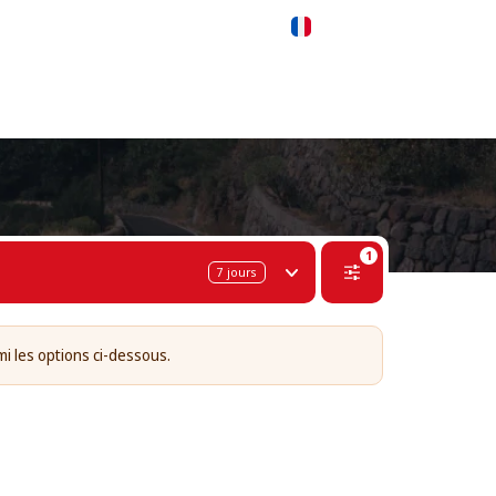
 311-68-57
WhatsApp
Telegram
Français
1
7
jours
mi les options ci-dessous.