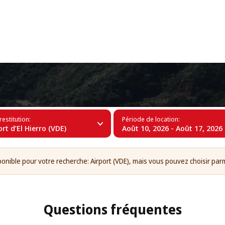
+34 (60)
 à l’Aéroport d’El Hierro (VDE)
restitution:
Période de location:
rt d’El Hierro (VDE)
Août 10, 2026 - Août 17, 2026
ponible pour votre recherche: Airport (VDE), mais vous pouvez choisir parm
Questions fréquentes