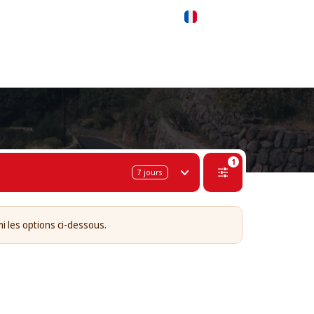
 311-68-57
WhatsApp
Telegram
Français
1
7
jours
i les options ci-dessous.